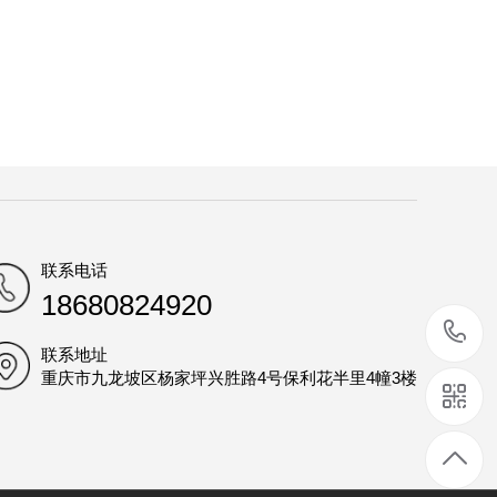
联系电话
18680824920
1
联系地址
重庆市九龙坡区杨家坪兴胜路4号保利花半里4幢3楼