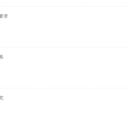
要求
系
究