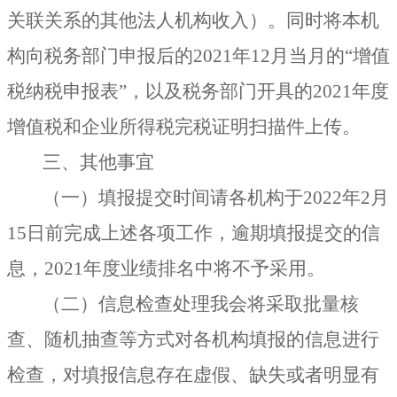
关联关系的其他法人机构收入）。同时将本机
构向税务部门申报后的
2021
年
12
月当月的
“
增值
税纳税申报表
”
，以及税务部门开具的
2021
年度
增值税和企业所得税完税证明扫描件上传。
三、其他事宜
（一）填报提交时间请各机构于
2022
年
2
月
15
日前完成上述各项工作，逾期填报提交的信
息，
2021
年度业绩排名中将不予采用。
（二）信息检查处理我会将采取批量核
查、随机抽查等方式对各机构填报的信息进行
检查，对填报信息存在虚假、缺失或者明显有